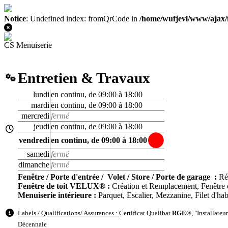
Notice
: Undefined index: fromQrCode in
/home/wufjevl/www/ajax/
CS Menuiserie
Entretien & Travaux
lundi
en continu, de 09:00 à 18:00
mardi
en continu, de 09:00 à 18:00
mercredi
fermé
jeudi
en continu, de 09:00 à 18:00
vendredi
en continu, de 09:00 à 18:00
samedi
fermé
dimanche
fermé
Fenêtre / Porte d'entrée / Volet / Store / Porte de garage :
Ré
Fenêtre de toit VELUX® :
Création et Remplacement, Fenêtre de
Menuiserie intérieure :
Parquet, Escalier, Mezzanine, Filet d'hab
Labels / Qualifications/ Assurances :
Certificat Qualibat
RGE®
,
"Installate
Décennale